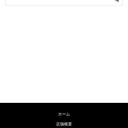
〒755-0038 山口県宇部市海南町６−７
TEL：0836-31-0178 / FAX：0836-31-0178
営業時間：9:00～19:00 毎週木曜日定休
ホーム
店舗概要