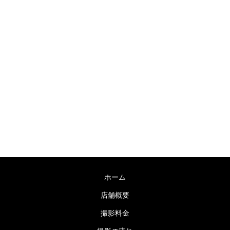
〒755-0038 山口県宇部市海南町６−７
TEL：0836-31-0178 / FAX：0836-31-0178
営業時間：9:00～19:00 毎週木曜日定休
ホーム
店舗概要
撮影料金