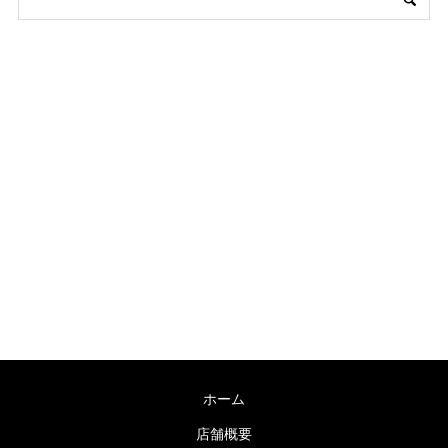
〒755-0038 山口県宇部市海南町６−７
TEL：0836-31-0178 / FAX：0836-31-0178
営業時間：9:00～19:00 毎週木曜日定休
ホーム
店舗概要