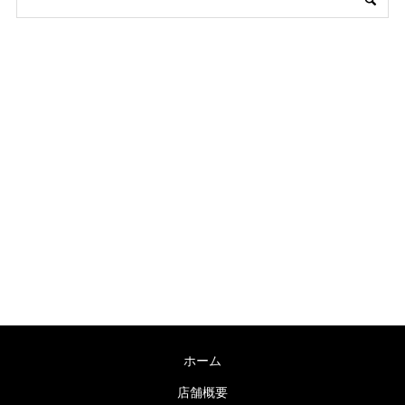
〒755-0038 山口県宇部市海南町６−７
TEL：0836-31-0178 / FAX：0836-31-0178
営業時間：9:00～19:00 毎週木曜日定休
ホーム
店舗概要